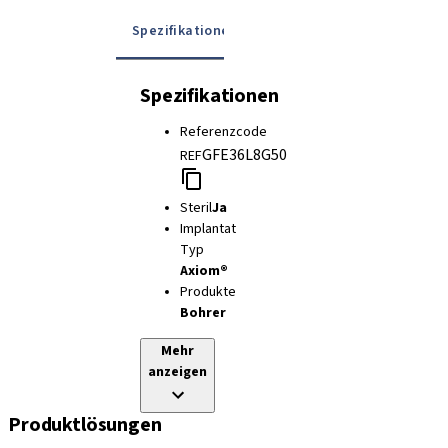
Spezifikationen
Gebrauchsanweisung
Spezifikationen
Referenzcode
GFE36L8G50
REF
Steril
Ja
Implantat
Typ
Axiom®
Produkte
Bohrer
Mehr
anzeigen
Produktlösungen