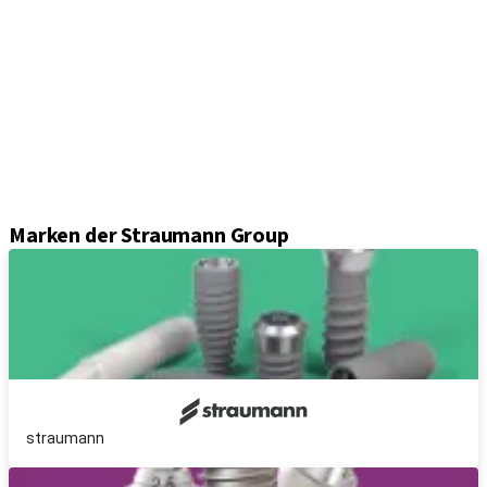
Implantate
Einheil- und Verschlussschrauben
Abformungslösungen
Sekundärteile
Prothetikkomponenten
Sets und Instrumente
Instrumente
Axiom® Guided Surgery
Marken der Straumann Group
straumann