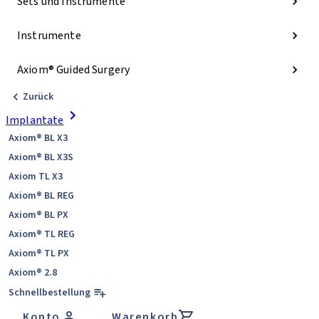
Sets und Instrumente
Instrumente
Axiom® Guided Surgery
Zurück
Implantate
Axiom® BL X3
Axiom® BL X3S
Axiom TL X3
Axiom® BL REG
Axiom® BL PX
Axiom® TL REG
Axiom® TL PX
Axiom® 2.8
Schnellbestellung
Konto
Warenkorb