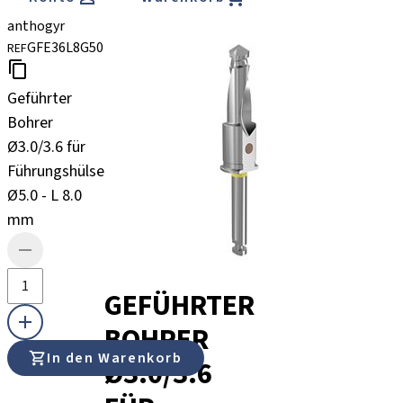
anthogyr
GFE36L8G50
REF
Geführter
Bohrer
Ø3.0/3.6 für
Führungshülsen
Ø5.0 - L 8.0
mm
GEFÜHRTER
BOHRER
In den Warenkorb
Ø3.0/3.6