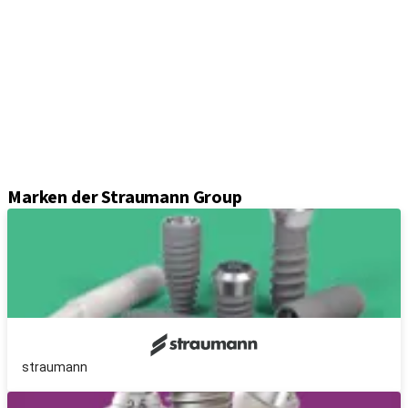
Implantate
Einheil- und Verschlussschrauben
Abformungslösungen
Sekundärteile
Prothetikkomponenten
Sets und Instrumente
Instrumente
Axiom® Guided Surgery
Marken der Straumann Group
straumann