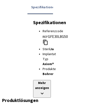
Spezifikationen
Gebrauchsanweisung
Spezifikationen
Referenzcode
GFE30L8G50
REF
Steril
Ja
Implantat
Typ
Axiom®
Produkte
Bohrer
Mehr
anzeigen
Produktlösungen