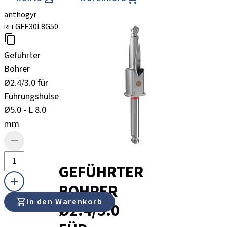
anthogyr
GFE30L8G50
REF
Geführter
Bohrer
Ø2.4/3.0 für
Führungshülsen
Ø5.0 - L 8.0
mm
GEFÜHRTER
BOHRER
In den Warenkorb
Ø2.4/3.0