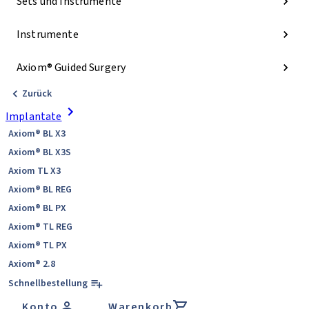
Sets und Instrumente
Instrumente
Axiom® Guided Surgery
Zurück
Implantate
Axiom® BL X3
Axiom® BL X3S
Axiom TL X3
Axiom® BL REG
Axiom® BL PX
Axiom® TL REG
Axiom® TL PX
Axiom® 2.8
Schnellbestellung
Konto
Warenkorb