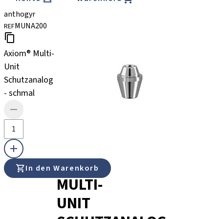
anthogyr
MUNA200
REF
Axiom® Multi-
Unit
Schutzanalog
- schmal
AXIOM®
In den Warenkorb
MULTI-
UNIT