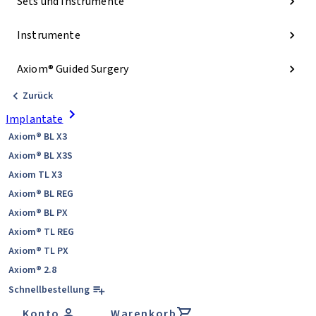
Sets und Instrumente
Instrumente
Axiom® Guided Surgery
Zurück
Implantate
Axiom® BL X3
Axiom® BL X3S
Axiom TL X3
Axiom® BL REG
Axiom® BL PX
Axiom® TL REG
Axiom® TL PX
Axiom® 2.8
Schnellbestellung
Konto
Warenkorb