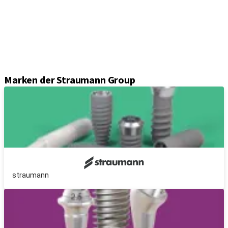
Sekundärteile
Prothetikkomponenten
Sets und Instrumente
Instrumente
Axiom® Guided Surgery
Marken der Straumann Group
straumann