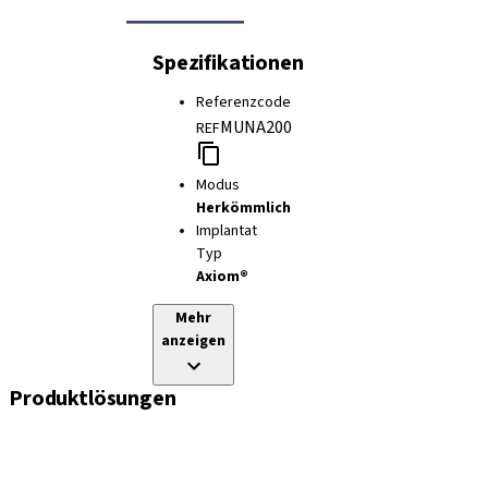
Spezifikationen
Referenzcode
MUNA200
REF
Modus
Herkömmlich
Implantat
Typ
Axiom®
Mehr
anzeigen
Produktlösungen
Implantate
Einheil- und Verschlussschrauben
Abformungslösungen