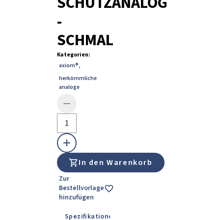
SCHUTZANALOG
-
SCHMAL
Kategorien
:
axiom®
,
herkömmliche
analoge
In den Warenkorb
Zur
Bestellvorlage
hinzufügen
Spezifikationen
Details
Gebrauchsanwe