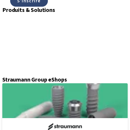
S’inscrire
Produits & Solutions
Implants
Vis de cicatrisation et de fermeture
Composants d'empreinte
Piliers
Composants prothétiques
Kits & instruments
Equipement
Chirurgie guidée Axiom®
Straumann Group eShops