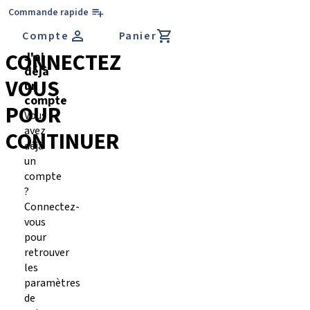
Commande rapide
Compte
Panier
CONNECTEZ
J'ai
déjà
VOUS
un
compte
POUR
Vous
avez
CONTINUER
déjà
un
compte
?
Connectez-
vous
pour
retrouver
les
paramètres
de